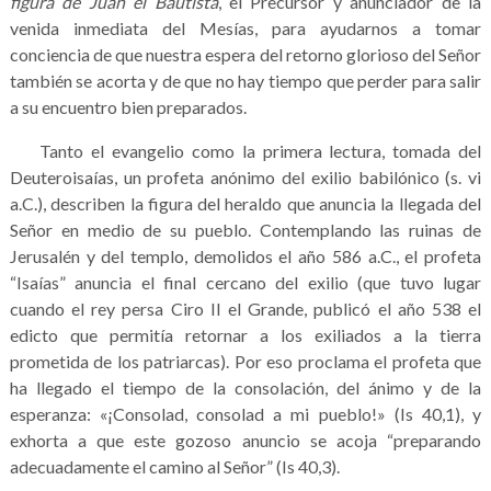
figura de Juan el Bautista
, el Precursor y anunciador de la
venida inmediata del Mesías, para ayudarnos a tomar
conciencia de que nuestra espera del retorno glorioso del Señor
también se acorta y de que no hay tiempo que perder para salir
a su encuentro bien preparados.
Tanto el evangelio como la primera lectura, tomada del
Deuteroisaías, un profeta anónimo del exilio babilónico (s. vi
a.C.), describen la figura del heraldo que anuncia la llegada del
Señor en medio de su pueblo. Contemplando las ruinas de
Jerusalén y del templo, demolidos el año 586 a.C., el profeta
“Isaías” anuncia el final cercano del exilio (que tuvo lugar
cuando el rey persa Ciro II el Grande, publicó el año 538 el
edicto que permitía retornar a los exiliados a la tierra
prometida de los patriarcas). Por eso proclama el profeta que
ha llegado el tiempo de la consolación, del ánimo y de la
esperanza: «¡Consolad, consolad a mi pueblo!» (Is 40,1), y
exhorta a que este gozoso anuncio se acoja “preparando
adecuadamente el camino al Señor” (Is 40,3).