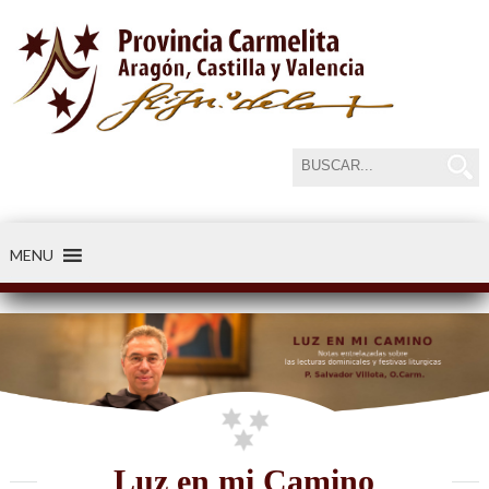
MENU
-----34
Luz en mi Camino