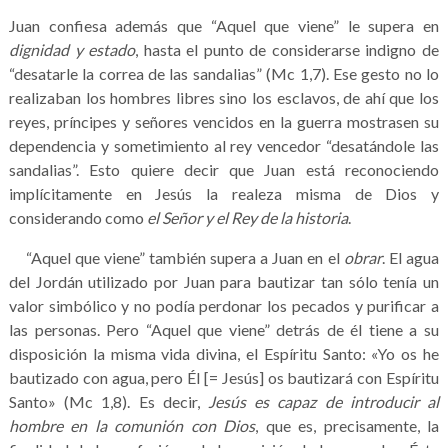
Juan confiesa además que “Aquel que viene” le supera en
dignidad y estado
, hasta el punto de considerarse indigno de
“desatarle la correa de las sandalias” (Mc 1,7). Ese gesto no lo
realizaban los hombres libres sino los esclavos, de ahí que los
reyes, príncipes y señores vencidos en la guerra mostrasen su
dependencia y sometimiento al rey vencedor “desatándole las
sandalias”. Esto quiere decir que Juan está reconociendo
implícitamente en Jesús la realeza misma de Dios y
considerando como
el Señor y el Rey de la historia
.
“Aquel que viene” también supera a Juan en el
obrar
. El agua
del Jordán utilizado por Juan para bautizar tan sólo tenía un
valor simbólico y no podía perdonar los pecados y purificar a
las personas. Pero “Aquel que viene” detrás de él tiene a su
disposición la misma vida divina, el Espíritu Santo: «Yo os he
bautizado con agua, pero Él [= Jesús] os bautizará con Espíritu
Santo» (Mc 1,8). Es decir,
Jesús
es capaz de introducir al
hombre en la comunión con Dios
, que es, precisamente, la