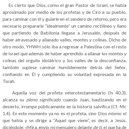
Es cierto que Dios, como el gran Pastor de Israel, se había
aproximado por medio de los profetas y de Ciro a su pueblo,
para caminar con él y guiarle en el sendero de retorno, pero era
necesario prepararle “idealmente” un camino rectilíneo y llano
que partiendo de Babilonia llegase a Jerusalén, después de
haber atravesado y allanado valles, montes y colinas. Dicho de
otro modo, YHWH sólo iba a regresar a Palestina con el resto
de Israel que además de haber aprendido a allanar los montes y
colinas del orgullo idolátrico y los valles de la desconfianza,
también supiese caminar humildemente detrás del Señor,
confiando en Él y cumpliendo su voluntad expresada en la
Torah.
Aquella voz del profeta veterotestamentario (Is 40,3),
alcanza su
pleno significado
cuando Juan, bautizando en el
desierto, irrumpe públicamente en la historia salvífica (Cf. Mc
1,4). En este momento ya no es el profeta, sino Dios mismo el
que habla y se dirige a “Aquel que viene”, es decir, a Jesús,
diciéndole: «Mira, envío mi mensajero delante
de ti
, el que ha de