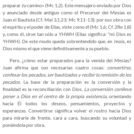
preparar
tu
camino» (Mc 1,2). Este mensajero enviado por Dios
y anunciado desde antiguo como el Precursor del Mesías es
Juan el Bautista (Cf. Mal 3,1.23; Mc 9,11-13); por eso obra con
el espíritu y el poder de Elías, viste como él (Mc 1,6; Cf. 2Re 1,8)
y, como él, sirve tan sólo a YHWH (Elías significa: “mi Dios es
YHWH). De este modo queda sobrentendido que, en Jesús, es
Dios mismo el que viene definitivamente a su pueblo.
Pero, ¿cómo estar preparados para la venida del Mesías?
Juan afirma que son necesarias cuatro cosas:
convertirse,
confesar los pecados, ser bautizados y recibir la remisión de los
pecados
. La base de la preparación es la conversión y la
finalidad es la reconciliación con Dios.
La conversión conlleva
poner a Dios en el centro de la propia existencia
, orientando
hacia Él todos los deseos, pensamientos, proyectos y
esperanzas. Convertirse significa volver el rostro hacia Dios
para mirarle de frente, cara a cara, buscando su voluntad y
poniéndola por obra.