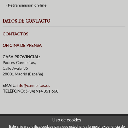
- Retransmisión on-line
DATOS DE CONTACTO
CONTACTOS
OFICINA DE PRENSA
CASA PROVINCIAL:
Padres Carmelitas,
Calle Ayala, 35
28001 Madrid (España)
EMAIL:
info@carmelitas.es
TELÉFONO:
(+34) 914 351 660
Uso de cookies
© 2026 Provincia Carmelita San Juan de la Cruz |
Aviso Legal
|
Política
Este sitio web utiliza cookies para que usted tenga la mejor experiencia de
de Privacidad
|
Cookies