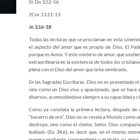
Sl: Dn 3,52-56
2Cor 13,11-13
Jn 3,16-18
Todas las lecturas que se proclaman en esta solemni
el
aspecto del amor
que es propio de Dios. El Padre
porque es Amor. Y este misterio de amor, que sostien
extraordinaria en la existencia de todos los cristian
plena con el Dios del amor que la ha sembrado.
En las Sagradas Escrituras, Dios no es presentado n
sino como un Dios vivo y apasionado, que se hace 
diversos, acomodándose siempre a su capacidad y ci
Como ya constata la primera lectura, después de 
“becerro de oro”, Dios no se revela a Moisés como u
destruye, sino como el «Señor, Señor, Dios compasivo
lealtad» (Ex 34,6), es decir que, en el mismo mom
manera profunda, sorprendente y gratuita, su amor mi