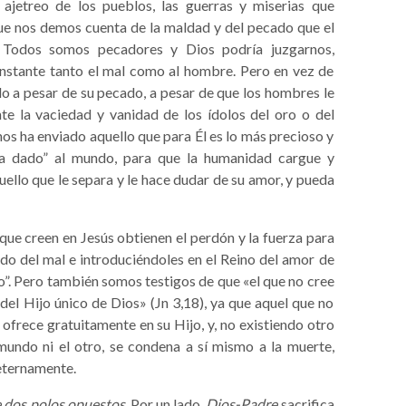
 ajetreo de los pueblos, las guerras y miserias que
ue nos demos cuenta de la maldad y del pecado que el
 Todos somos pecadores y Dios podría juzgarnos,
instante tanto el mal como al hombre. Pero en vez de
do a pesar de su pecado, a pesar de que los hombres le
te la vaciedad y vanidad de los ídolos del oro o del
os ha enviado aquello que para Él es lo más precioso y
“ha dado” al mundo, para que la humanidad cargue y
ello que le separa y le hace dudar de su amor, y pueda
que creen en Jesús obtienen el perdón y la fuerza para
ndo del mal e introduciéndoles en el Reino del amor de
ado”. Pero también somos testigos de que «el que no cree
el Hijo único de Dios» (Jn 3,18), ya que aquel que no
 ofrece gratuitamente en su Hijo, y, no existiendo otro
mundo ni el otro, se condena a sí mismo a la muerte,
 eternamente.
 dos polos opuestos
. Por un lado,
Dios-Padre
sacrifica