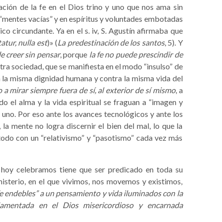
ción de la fe en el Dios trino y uno que nos ama sin
“mentes vacías” y en espíritus y voluntades embotadas
ico circundante. Ya en el s.
iv
, S. Agustín afirmaba que
tatur, nulla est
)» (
La predestinación de los santos
, 5). Y
e creer sin pensar
, porque
la fe no puede prescindir de
stra sociedad, que se manifiesta en el modo “insulso” de
ra la misma dignidad humana y contra la misma vida del
a mirar siempre fuera de sí, al exterior de sí mismo
, a
do el alma y la vida espiritual se fraguan a “imagen y
y uno. Por eso ante los avances tecnológicos y ante los
la mente no logra discernir el bien del mal, lo que la
 todo con un “relativismo” y “pasotismo” cada vez más
hoy celebramos tiene que ser predicado en toda su
misterio, en el que vivimos, nos movemos y existimos,
e endebles” a un pensamiento y vida iluminados con la
amentada en el Dios misericordioso y encarnada