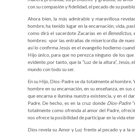
con su compasión y fidelidad, el pecado de su pueblo
Ahora bien, la más admirable y maravillosa revelac
hombre, ha tenido lugar en la encarnación, vida, pasi
como dirá el sacerdote Zacarías en el
Benedictus
,
hombres: «por las entrañas de misericordia de nuestr
así lo confirma Jesús en el evangelio hodierno cuan
Hijo único, para que no perezca ninguno de los que c
evidente, por tanto, que la “Luz de la altura”, Jesús,
mundo con todo su ser.
En su Hijo, Dios-Padre se da totalmente al hombre. 
hombre en su encarnación, en su enseñanza, en sus o
que encarna e ilumina nuestra existencia, y en el da
Padre. De hecho, es en la cruz donde
Dios-Padre
“
totalmente como ofrenda al amor del Padre, ofrecié
nos ofrece la posibilidad de participar en la vida ete
Dios revela su Amor y Luz frente al pecado y a la o