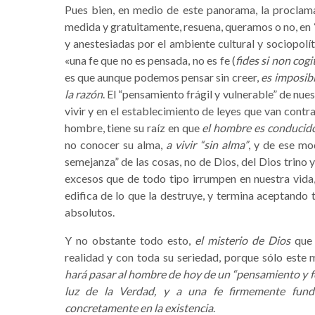
Pues bien, en medio de este panorama, la proclama
medida y gratuitamente, resuena, queramos o no, en 
y anestesiadas por el ambiente cultural y sociopolít
«una fe que no es pensada, no es fe (
fides si non cogi
es que aunque podemos pensar sin creer,
es imposibl
la razón
. El “pensamiento frágil y vulnerable” de nue
vivir y en el establecimiento de leyes que van cont
hombre, tiene su raíz en que
el hombre es conducido 
no conocer su alma,
a vivir “sin alma”
, y de ese mo
semejanza” de las cosas, no de Dios, del Dios trino 
excesos que de todo tipo irrumpen en nuestra vida, 
edifica de lo que la destruye, y termina aceptando
absolutos.
Y no obstante todo esto,
el misterio de Dios
que 
realidad y con toda su seriedad, porque sólo este 
hará pasar al hombre de hoy de un “pensamiento y f
luz de la Verdad, y a una fe firmemente fund
concretamente en la existencia
.