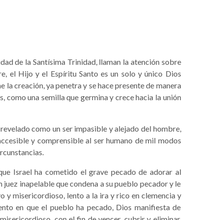
dad de la Santísima Trinidad, llaman la atención sobre
, el Hijo y el Espíritu Santo es un solo y único Dios
e la creación, ya penetra y se hace presente de manera
os, como una semilla que germina y crece hacia la unión
i revelado como un ser impasible y alejado del hombre,
accesible y comprensible al ser humano de mil modos
rcunstancias.
que Israel ha cometido el grave pecado de adorar al
n juez inapelable que condena a su pueblo pecador y le
 y misericordioso, lento a la ira y rico en clemencia y
ento en que el pueblo ha pecado, Dios manifiesta de
sericordioso, con el fin de vencer, cubrir y eliminar,