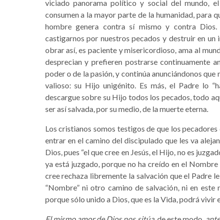
viciado panorama político y social del mundo, el
consumen a la mayor parte de la humanidad, para q
hombre genera contra sí mismo y contra Dios.
castigarnos por nuestros pecados y destruir en un 
obrar así, es paciente y misericordioso, ama al mun
desprecian y prefieren postrarse continuamente an
poder o de la pasión, y continúa anunciándonos que n
valioso: su Hijo unigénito. Es más, el Padre lo 
descargue sobre su Hijo todos los pecados, todo aqu
ser así salvada, por su medio, de la muerte eterna.
Los cristianos somos testigos de que los pecadores 
entrar en el camino del discipulado que les va aleja
Dios, pues “el que cree en Jesús, el Hijo, no es juzg
ya está juzgado, porque no ha creído en el Nombre d
cree rechaza libremente la salvación que el Padre le
“Nombre” ni otro camino de salvación, ni en este 
porque sólo unido a Dios, que es la Vida, podrá vivir
El mismo amor de Dios nos sitúa
, de este modo,
ante