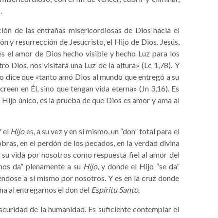
.
ión de las entrañas misericordiosas de Dios hacia el
ón y resurrección de Jesucristo, el Hijo de Dios. Jesús,
 es el amor de Dios hecho visible y hecho Luz para los
o Dios, nos visitará una Luz de la altura» (Lc 1,78). Y
do dice que «tanto amó Dios al mundo que entregó a su
reen en Él, sino que tengan vida eterna» (Jn 3,16). Es
 el Hijo único, es la prueba de que Dios es amor y ama al
Y el
Hijo
es, a su vez y en sí mismo, un “don” total para el
bras, en el perdón de los pecados, en la verdad divina
r su vida por nosotros como respuesta fiel al amor del
nos da” plenamente a su
Hijo
, y donde el Hijo “se da”
ndose a sí mismo por nosotros. Y es en la cruz donde
rna al entregarnos el don del
Espíritu Santo
.
scuridad de la humanidad. Es suficiente contemplar el