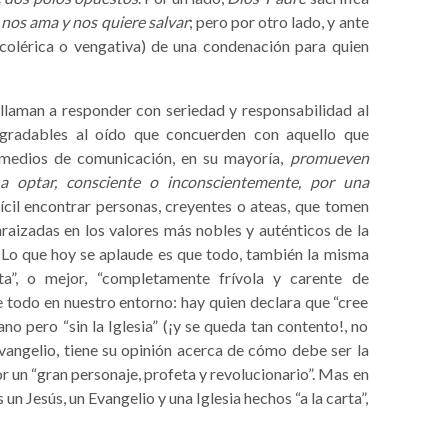
o
nos ama y nos quiere salvar
; pero por otro lado, y ante
colérica o vengativa) de una condenación para quien
llaman a responder con seriedad y responsabilidad al
agradables al oído que concuerden con aquello que
 medios de comunicación, en su mayoría,
promueven
a optar, consciente o inconscientemente, por una
ifícil encontrar personas, creyentes o ateas, que tomen
enraizadas en los valores más nobles y auténticos de la
a. Lo que hoy se aplaude es que todo, también la misma
cta”, o mejor, “completamente frívola y carente de
 todo en nuestro entorno: hay quien declara que “cree
ano pero “sin la Iglesia” (¡y se queda tan contento!, no
evangelio, tiene su opinión acerca de cómo debe ser la
or un “gran personaje, profeta y revolucionario”. Mas en
 un Jesús, un Evangelio y una Iglesia hechos “a la carta”,