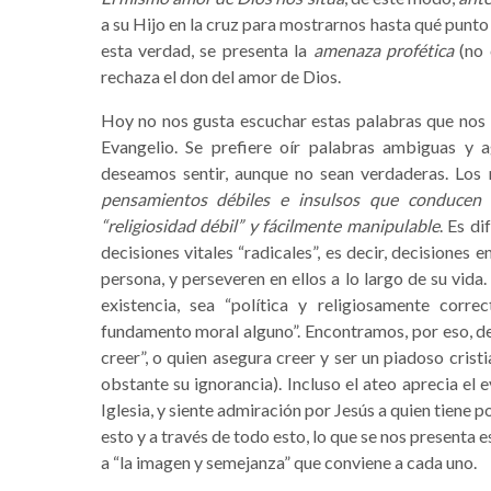
a su Hijo en la cruz para mostrarnos hasta qué punt
esta verdad, se presenta la
amenaza profética
(no 
rechaza el don del amor de Dios.
Hoy no nos gusta escuchar estas palabras que nos 
Evangelio. Se prefiere oír palabras ambiguas y 
deseamos sentir, aunque no sean verdaderas. Los
pensamientos débiles e insulsos que conducen 
“religiosidad débil” y fácilmente manipulable
. Es d
decisiones vitales “radicales”, es decir, decisiones 
persona, y perseveren en ellos a lo largo de su vid
existencia, sea “política y religiosamente corre
fundamento moral alguno”. Encontramos, por eso, de
creer”, o quien asegura creer y ser un piadoso cristi
obstante su ignorancia). Incluso el ateo aprecia el 
Iglesia, y siente admiración por Jesús a quien tiene p
esto y a través de todo esto, lo que se nos presenta es
a “la imagen y semejanza” que conviene a cada uno.