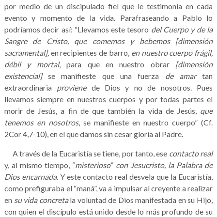
por medio de un discipulado fiel que le testimonia en cada
evento y momento de la vida. Parafraseando a Pablo lo
podríamos decir así: “Llevamos este tesoro
del Cuerpo y de la
Sangre de Cristo, que comemos y bebemos [dimensión
sacramental],
en recipientes de barro,
en nuestro cuerpo frágil,
débil y mortal
, para que en nuestro obrar
[dimensión
existencial]
se manifieste que una fuerza
de amar
tan
extraordinaria
proviene
de Dios y no de nosotros. Pues
llevamos siempre en nuestros cuerpos y por todas partes el
morir de Jesús, a fin de que también la vida de Jesús,
que
tenemos en nosotros
, se manifieste en nuestro cuerpo” (Cf.
2Cor 4,7-10), en el que damos sin cesar gloria al Padre.
A través de la Eucaristía se tiene, por tanto, ese
contacto real
y, al mismo tiempo, “
misterioso
”
con Jesucristo, la Palabra de
Dios encarnada
. Y este contacto real desvela que la Eucaristía,
como prefiguraba el “maná”, va a impulsar al creyente a realizar
en
su vida concreta
la voluntad de Dios manifestada en su Hijo,
con quien el discípulo está unido desde lo más profundo de su