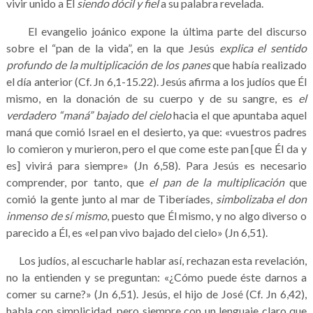
vivir unido a Él
siendo dócil y fiel
a su palabra revelada.
El evangelio joánico expone la última parte del discurso
sobre el “pan de la vida”, en la que Jesús
explica
el sentido
profundo de la multiplicación de los panes
que había realizado
el día anterior (Cf. Jn 6,1-15.22). Jesús afirma a los judíos que Él
mismo, en la donación de su cuerpo y de su sangre, es
el
verdadero “maná” bajado del cielo
hacia el que apuntaba aquel
maná que comió Israel en el desierto, ya que: «vuestros padres
lo comieron y murieron, pero el que come este pan [que Él da y
es] vivirá para siempre» (Jn 6,58). Para Jesús es necesario
comprender, por tanto, que
el pan de la multiplicación
que
comió la gente junto al mar de Tiberíades,
simbolizaba el don
inmenso de sí mismo
, puesto que Él mismo, y no algo diverso o
parecido a Él, es «el pan vivo bajado del cielo» (Jn 6,51).
Los judíos, al escucharle hablar así, rechazan esta revelación,
no la entienden y se preguntan: «¿Cómo puede éste darnos a
comer su carne?» (Jn 6,51). Jesús, el hijo de José (Cf. Jn 6,42),
habla con simplicidad, pero siempre con un lenguaje claro que