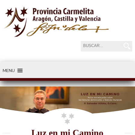
MENU
-----34
Luz en mi Camino