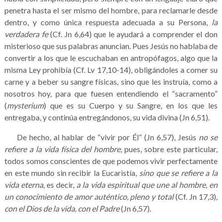
penetra hasta el ser mismo del hombre, para reclamarle desde
dentro, y como única respuesta adecuada a su Persona,
la
verdadera fe
(Cf. Jn 6,64) que le ayudará a comprender el don
misterioso que sus palabras anuncian. Pues Jesús no hablaba de
convertir a los que le escuchaban en antropófagos, algo que la
misma Ley prohibía (Cf. Lv 17,10-14), obligándoles a comer su
carne y a beber su sangre físicas, sino que les instruía, como a
nosotros hoy, para que fuesen entendiendo el “sacramento”
(
mysterium
) que es su Cuerpo y su Sangre, en los que les
entregaba, y continúa entregándonos, su vida divina (Jn 6,51).
De hecho, al hablar de “vivir por Él” (Jn 6,57), Jesús
no se
refiere a la vida física del hombre
, pues, sobre este particular,
todos somos conscientes de que podemos vivir perfectamente
en este mundo sin recibir la Eucaristía,
sino que se refiere a la
vida
eterna
, es decir,
a la vida espiritual que une al hombre, en
un conocimiento de amor auténtico, pleno y total
(Cf. Jn 17,3)
,
con el Dios de la vida, con el Padre
(Jn 6,57).