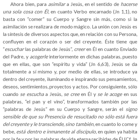
Ahora bien, para
asimilar
a Jesús, en el sentido de
hacerse
una sola cosa con Él
, en cuanto Verbo encarnado (Jn 1,1), no
basta con “comer” su Cuerpo y Sangre sin más, como si la
asimilación se realizara de modo mágico. La unión con Jesús es
la síntesis de diversos aspectos que, en relación con su Persona,
confluyen en el corazón o ser del creyente. Éste tiene que
“
escuchar
las palabras de Jesús”,
creer
en Él en cuanto Enviado
del Padre, y
acogerle
interiormente en dichas palabras, puesto
que en ellas, que son “espíritu y vida” (Jn 6,63), Jesús se da
totalmente a sí mismo y, por medio de ellas, se introduce ya
dentro del creyente, iluminando e inspirando sus pensamientos,
deseos, sentimientos, proyectos y actos. Por consiguiente, sólo
cuando
se escucha
a Jesús,
se cree
en Él y
se le acoge
en sus
palabras, “el pan y el vino”, transformados también por las
“palabras de Jesús” en su Cuerpo y Sangre, serán el
signo
sensible
de que su Presencia de resucitado no sólo está fuera
del creyente y le transciende, sino también
, en cuanto lo come y
bebe,
está dentro e inmanente al discípulo
, en quien ya habita
por la fe y por las palabras de vida eterna recibidas de Él (Cf. Jn