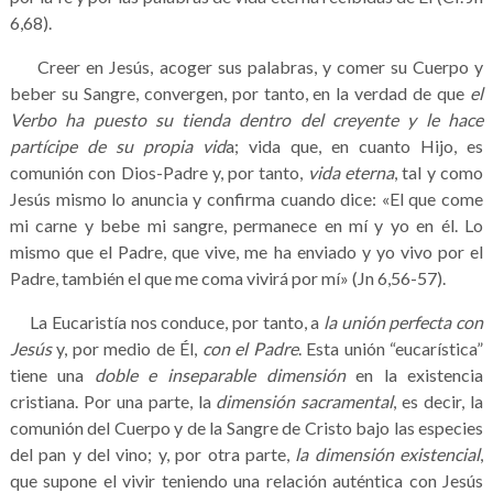
6,68).
Creer en Jesús, acoger sus palabras, y comer su Cuerpo y
beber su Sangre, convergen, por tanto, en la verdad de que
el
Verbo ha puesto su tienda dentro del creyente y le hace
partícipe de su propia vid
a; vida que, en cuanto Hijo, es
comunión con Dios-Padre y, por tanto,
vida eterna
, tal y como
Jesús mismo lo anuncia y confirma cuando dice: «El que come
mi carne y bebe mi sangre, permanece en mí y yo en él. Lo
mismo que el Padre, que vive, me ha enviado y yo vivo por el
Padre, también el que me coma vivirá por mí» (Jn 6,56-57).
La Eucaristía nos conduce, por tanto, a
la unión perfecta con
Jesús
y, por medio de Él,
con el Padre
. Esta unión “eucarística”
tiene una
doble e inseparable dimensión
en la existencia
cristiana. Por una parte, la
dimensión sacramental
, es decir, la
comunión del Cuerpo y de la Sangre de Cristo bajo las especies
del pan y del vino; y, por otra parte,
la dimensión existencial
,
que supone el vivir teniendo una relación auténtica con Jesús