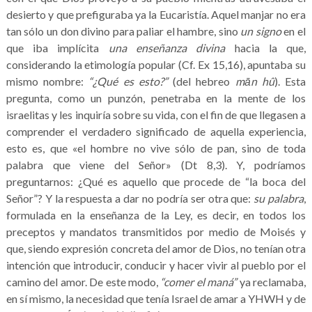
desierto y que prefiguraba ya la Eucaristía. Aquel manjar no era
tan sólo un don divino para paliar el hambre, sino
un signo
en el
que iba implícita
una enseñanza divina
hacia la que,
considerando la etimología popular (Cf. Ex 15,16), apuntaba su
mismo nombre:
“¿Qué es esto?”
(del hebreo
mān hû
). Esta
pregunta, como un punzón, penetraba en la mente de los
israelitas y les inquiría sobre su vida, con el fin de que llegasen a
comprender el verdadero significado de aquella experiencia,
esto es, que «el hombre no vive sólo de pan, sino de toda
palabra que viene del Señor» (Dt 8,3). Y, podríamos
preguntarnos: ¿Qué es aquello que procede de “la boca del
Señor”? Y la respuesta a dar no podría ser otra que:
su palabra
,
formulada en la enseñanza de la Ley, es decir, en todos los
preceptos y mandatos transmitidos por medio de Moisés y
que, siendo expresión concreta del amor de Dios, no tenían otra
intención que introducir, conducir y hacer vivir al pueblo por el
camino del amor. De este modo,
“comer el maná”
ya reclamaba,
en sí mismo, la necesidad que tenía Israel de amar a YHWH y de