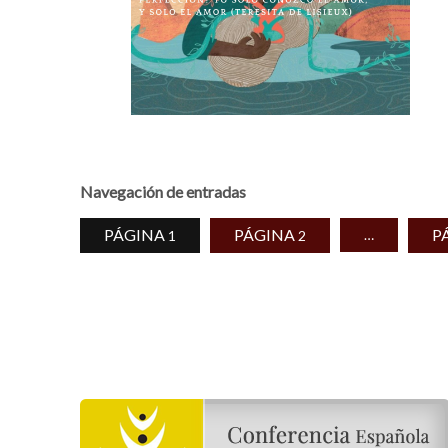
Navegación de entradas
PÁGINA
PÁGINA
P
…
1
2