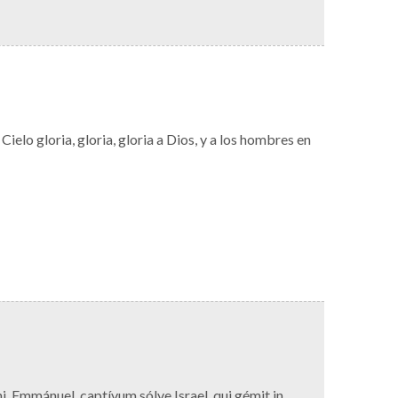
Cielo gloria, gloria, gloria a Dios, y a los hombres en
, Emmánuel, captívum sólve Israel, qui gémit in