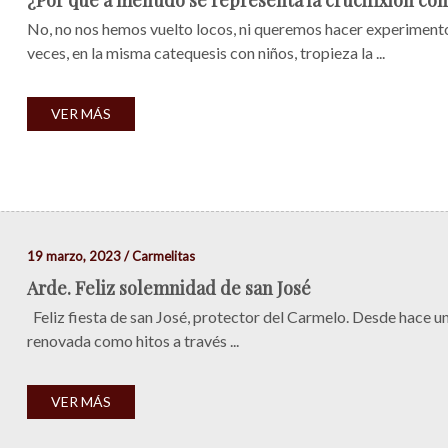
¿Por qué a menudo se representa la crucifixión con
No, no nos hemos vuelto locos, ni queremos hacer experimento
veces, en la misma catequesis con niños, tropieza la ...
VER MÁS
19 marzo, 2023 / Carmelitas
Arde. Feliz solemnidad de san José
Feliz fiesta de san José, protector del Carmelo. Desde hace un
renovada como hitos a través ...
VER MÁS