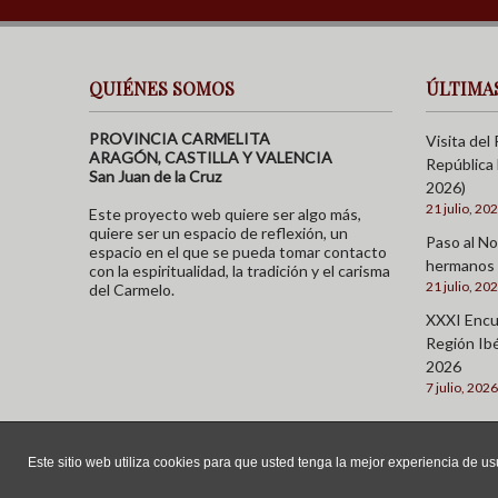
QUIÉNES SOMOS
ÚLTIMA
PROVINCIA CARMELITA
Visita del 
ARAGÓN, CASTILLA Y VALENCIA
República 
San Juan de la Cruz
2026)
21 julio, 20
Este proyecto web quiere ser algo más,
quiere ser un espacio de reflexión, un
Paso al No
espacio en el que se pueda tomar contacto
hermanos 
con la espiritualidad, la tradición y el carisma
21 julio, 20
del Carmelo.
XXXI Encue
Región Ibé
2026
7 julio, 2026
Este sitio web utiliza cookies para que usted tenga la mejor experiencia de 
© 2026 Provincia Carmelita San Juan de la Cruz |
Aviso Legal