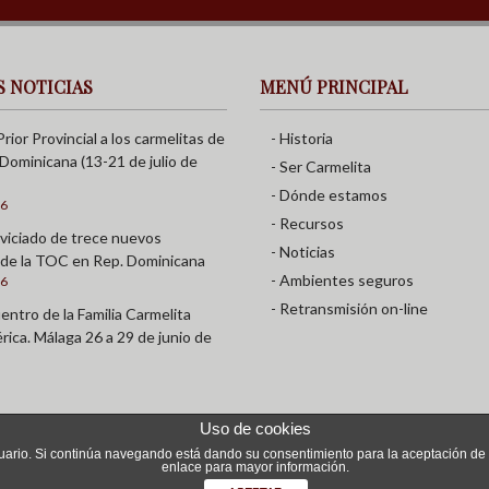
S NOTICIAS
MENÚ PRINCIPAL
Prior Provincial a los carmelitas de
- Historia
Dominicana (13-21 de julio de
- Ser Carmelita
- Dónde estamos
26
- Recursos
viciado de trece nuevos
- Noticias
de la TOC en Rep. Dominicana
- Ambientes seguros
26
- Retransmisión on-line
ntro de la Familia Carmelita
rica. Málaga 26 a 29 de junio de
Uso de cookies
usuario. Si continúa navegando está dando su consentimiento para la aceptación d
|
Política de Privacidad
|
Cookies
enlace para mayor información.