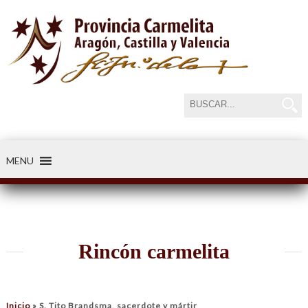
MENU
-----84
Rincón carmelita
Inicio
»
S. Tito Brandsma, sacerdote y mártir