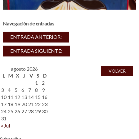
Navegación de entradas
ENTRADA ANTERIOR:
ENTRADA SIGUIENTE:
agosto 2026
VOLVER
L
M
X
J
V
S
D
1
2
3
4
5
6
7
8
9
10
11
12
13
14
15
16
17
18
19
20
21
22
23
24
25
26
27
28
29
30
31
« Jul
Subscribe