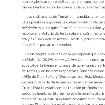
cuerpo glorioso de resucitado es al mismo tiempo 
fueron taladradas por los clavos y clavadas en la cruz
Las resistencias de Tomás son vencidas y emite su 
Estas palabras
expresan la condición profunda de 
del Señor
, y para quien “tocar” se ha convertido 
reconoce la victoria de Jesús sobre el sufrimiento, 
era y es “Dios-con-nosotros”. Desde el principio er
más visible por su resurrección.
Jesús acepta la validez de la percepción que Tomás
creído!» (Jn 20,29;
como afirmación
, no como pre
apostólica, la bienaventuranza de quien creerá sin 
de Tomás, y de los demás apóstoles, “que han creído v
e Hijo de Dios, Señor y Dios encarnado. Esta bienave
extraordinario de “la fe que profesamos” sin haber “
Cristo. Esta fe establece una relación profunda con 
todos los hombres. El creer no sólo le permite al cris
medio de” su Iglesia, sino también entrar en el “tiem
que sea Él el que viva en el creyente, quien, a su ve