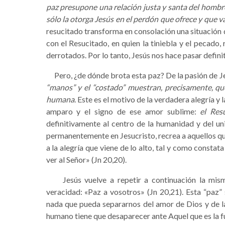
paz presupone una relación justa y santa del hombre
sólo la otorga Jesús en el perdón que ofrece y que 
resucitado transforma en consolación una situación q
con el Resucitado, en quien la tiniebla y el pecado,
derrotados. Por lo tanto, Jesús nos hace pasar definiti
Pero, ¿de dónde brota esta paz? De la pasión de Je
“manos” y el “costado” muestran, precisamente, que 
humana
. Este es el motivo de la verdadera alegría y 
amparo y el signo de ese amor sublime:
el Res
definitivamente al centro de la humanidad y del univ
permanentemente en Jesucristo, recrea a aquellos que 
a la alegría que viene de lo alto, tal y como constata 
ver al Señor» (Jn 20,20).
Jesús vuelve a repetir a continuación la mism
veracidad: «Paz a vosotros» (Jn 20,21). Esta “paz” 
nada que pueda separarnos del amor de Dios y de la 
humano tiene que desaparecer ante Aquel que es la fu