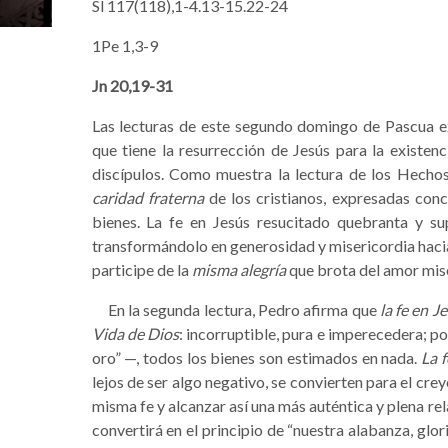
Sl 117(118),1-4.13-15.22-24
1Pe 1,3-9
Jn 20,19-31
Las lecturas de este segundo domingo de Pascua e
que tiene la resurrección de Jesús para la existenc
discípulos. Como muestra la lectura de los Hechos,
caridad fraterna
de los cristianos, expresadas con
bienes. La fe en Jesús resucitado quebranta y s
transformándolo en generosidad y misericordia hacia
participe de la
misma alegría
que brota del amor mise
En la segunda lectura, Pedro afirma que
la fe en J
Vida de Dios
: incorruptible, pura e imperecedera; p
oro” —, todos los bienes son estimados en nada.
La f
lejos de ser algo negativo, se convierten para el cre
misma fe y alcanzar así una más auténtica y plena rela
convertirá en el principio de “nuestra alabanza, glor