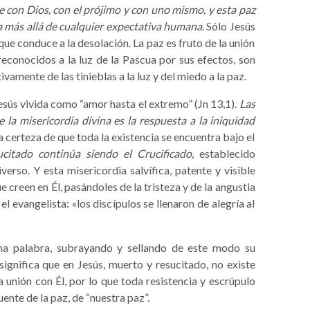
 con Dios, con el prójimo y con uno mismo, y esta paz
va más allá de cualquier expectativa humana
. Sólo Jesús
ue conduce a la desolación. La paz es fruto de la unión
 reconocidos a la luz de la Pascua por sus efectos, son
vamente de las tinieblas a la luz y del miedo a la paz.
sús vivida como “amor hasta el extremo” (Jn 13,1).
Las
la misericordia divina es la respuesta a la iniquidad
la certeza de que toda la existencia se encuentra bajo el
ucitado continúa siendo el Crucificado
, establecido
erso. Y esta misericordia salvífica, patente y visible
creen en Él, pasándoles de la tristeza y de la angustia
el evangelista: «los discípulos se llenaron de alegría al
a palabra, subrayando y sellando de este modo su
significa que en Jesús, muerto y resucitado, no existe
unión con Él, por lo que toda resistencia y escrúpulo
ente de la paz, de “nuestra paz”.