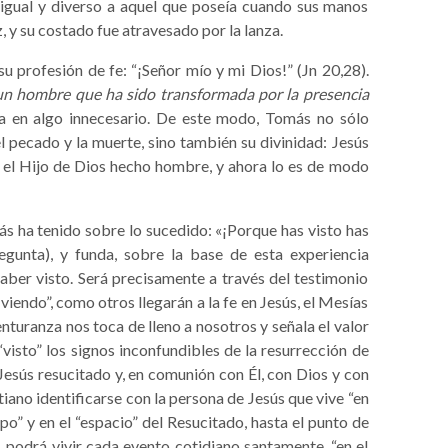
igual y diverso a aquel que poseía cuando sus manos
, y su costado fue atravesado por la lanza.
profesión de fe: “¡Señor mío y mi Dios!” (Jn 20,28).
un hombre que ha sido transformada por la presencia
ya en algo innecesario. De este modo, Tomás no sólo
el pecado y la muerte, sino también su divinidad: Jesús
a el Hijo de Dios hecho hombre, y ahora lo es de modo
 ha tenido sobre lo sucedido: «¡Porque has visto has
gunta), y funda, sobre la base de esta experiencia
haber visto. Será precisamente a través del testimonio
iendo”, como otros llegarán a la fe en Jesús, el Mesías
nturanza nos toca de lleno a nosotros y señala el valor
visto” los signos inconfundibles de la resurrección de
Jesús resucitado y, en comunión con Él, con Dios y con
tiano identificarse con la persona de Jesús que vive “en
po” y en el “espacio” del Resucitado, hasta el punto de
z, podrá vivir cada evento cotidiano santamente, “en el