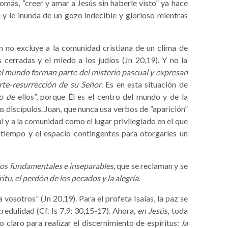
ás, “creer y amar a Jesús sin haberle visto” ya hace
e y le inunda de un gozo indecible y glorioso mientras
no excluye a la comunidad cristiana de un clima de
 cerradas y el miedo a los judíos (Jn 20,19). Y no la
 el mundo forman parte del misterio pascual y expresan
rte-resurrección de su Señor
. Es en esta situación de
o de
ellos”, porque Él es el centro del mundo y de la
s discípulos. Juan, que nunca usa verbos de “aparición”
al y a la comunidad como el lugar privilegiado en el que
l tiempo y el espacio contingentes para otorgarles un
os fundamentales e inseparables
, que se reclaman y se
íritu, el perdón de los pecados y la alegría
.
osotros” (Jn 20,19). Para el profeta Isaías, la paz se
ncredulidad (Cf. Is 7,9; 30,15-17). Ahora,
en Jesús
, toda
 claro para realizar el discernimiento de espíritus:
la