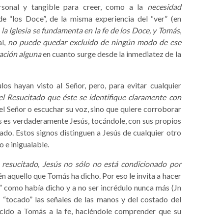
rsonal y tangible para creer, como a la
necesidad
e “los Doce”, de la misma experiencia del “ver” (en
 la Iglesia se fundamenta en la fe de los Doce, y Tomás
,
al,
no puede quedar excluido de ningún modo de ese
iación alguna
en cuanto surge desde la inmediatez de la
s hayan visto al Señor, pero, para evitar cualquier
l Resucitado que éste se identifique claramente con
del Señor o escuchar su voz, sino que quiere corroborar
s es verdaderamente Jesús, tocándole, con sus propios
ado. Estos signos distinguen a Jesús de cualquier otro
o e inigualable.
 resucitado, Jesús no sólo no está condicionado por
én aquello que Tomás ha dicho. Por eso le invita a hacer
r” como había dicho y a no ser incrédulo nunca más (Jn
 “tocado” las señales de las manos y del costado del
ucido a Tomás a la fe, haciéndole comprender que su