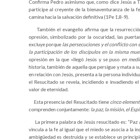
Confirma Pedro asimismo que, como dice Jesús a Tom
partícipe al creyente de la bienaventuranza de la f
camina hacia la salvación definitiva (1Pe 1,8-9).
También el evangelio afirma que la resurrección 
opresión, simbolizado por la oscuridad, las puertas
excluye porque
las persecuciones y el conflicto con
la participación de los discípulos en la misma mue
opresión en la que «llegó Jesús y se puso
en medi
historia, también de aquella que persigue y mata a su
en relación con Jesús, presenta a la persona individu
el Resucitado se revela, incidiendo e invadiendo e
valor de eternidad.
Esta presencia del Resucitado tiene
cinco element
comprenden conjuntamente:
la paz, la misión, el Esp
La primera palabra de Jesús resucitado es: “Paz a v
vincula a la fe al igual que el miedo se asocia a la i
ambigüedad es destruida y se establece un principio