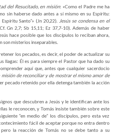
ntad del Resucitado, en misión
: «Como el Padre me ha
 no sin haberse dado antes a sí mismo en su Espíritu:
 Espíritu Santo”» (Jn 20,22).
Jesús se condensa en el
Cf. Gn 2,7; Sb 15,11; Ez 37,7-10). Además de haber
esús hace posible que los discípulos lo reciban ahora,
n son misterios inseparables.
tener los pecados, es decir, el poder de actualizar su
sus llagas: Él es para siempre el Pastor que ha dado su
 comprender aquí que, antes que cualquier sacerdocio
la misión de reconciliar y de mostrar el mismo amor de
uier pecado retenido por ella detenga también la acción
gnos que descubren a Jesús y le identifican ante los
ellas le reconocen, y Tomás insiste también sobre este
siguiente “en medio de” los discípulos, pero esta vez
contecimiento fácil de aceptar porque no entra dentro
, pero la reacción de Tomás no se debe tanto a su