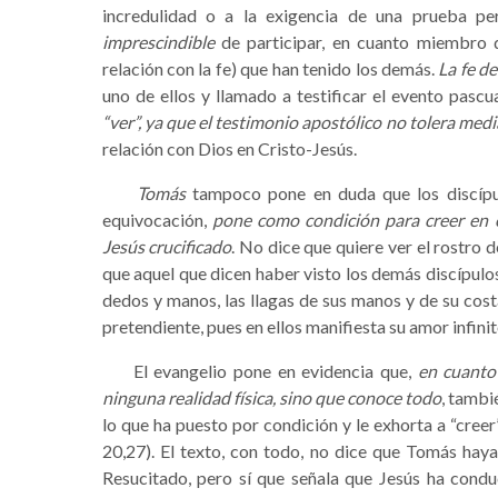
incredulidad o a la exigencia de una prueba pe
imprescindible
de participar, en cuanto miembro d
relación con la fe) que han tenido los demás.
La fe de
uno de ellos y llamado a testificar el evento pascu
“ver”, ya que el testimonio apostólico no tolera med
relación con Dios en Cristo-Jesús.
Tomás
tampoco pone en duda que los discípulo
equivocación,
pone como condición para creer en e
Jesús crucificado
. No dice que quiere ver el rostro 
que aquel que dicen haber visto los demás discípulo
dedos y manos, las llagas de sus manos y de su cost
pretendiente, pues en ellos manifiesta su amor infinit
El evangelio pone en evidencia que,
en cuanto
ninguna realidad física, sino que conoce todo
, tambi
lo que ha puesto por condición y le exhorta a “cree
20,27). El texto, con todo, no dice que Tomás haya
Resucitado, pero sí que señala que Jesús ha cond