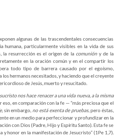
xponen algunas de las trascendentales consecuencias
ia humana, particularmente visibles en la vida de sus
 la resurrección es el origen de la
comunión
y de la
cretamente en la oración común y en el compartir los
upera todo tipo de barrera causado por el egoísmo,
 los hermanos necesitados, y haciendo que el creyente
ricordioso de Jesús, muerto y resucitado.
esucristo nos hace renacer a una vida nueva, a la misma
or eso, en comparación con la fe — “más preciosa que el
e
, sin embargo,
no está exenta de pruebas
, pero éstas,
yente en un medio para perfeccionar y profundizar en la
ción con Dios (Padre, Hijo y Espíritu Santo). Esta fe se
ia y honor en la manifestación de Jesucristo” (1Pe 1,7).