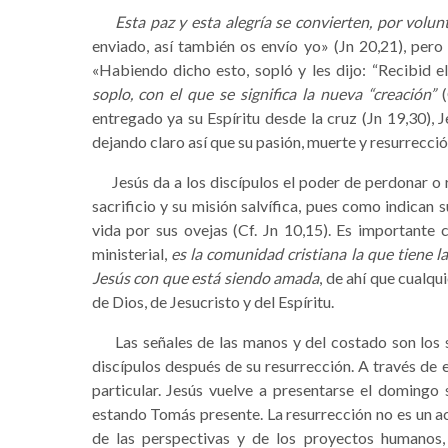
Esta paz y esta alegría se convierten, por volu
enviado, así también os envío yo» (Jn 20,21), pero
«Habiendo dicho esto, sopló y les dijo: “Recibid el
soplo, con el que se significa la nueva “creación”
(
entregado ya su Espíritu desde la cruz (Jn 19,30), J
dejando claro así que su pasión, muerte y resurrecció
Jesús da a los discípulos el poder de perdonar o re
sacrificio y su misión salvífica, pues como indican 
vida por sus ovejas (Cf. Jn 10,15). Es importante
ministerial,
es la comunidad cristiana la que tiene 
Jesús con que está siendo amada
, de ahí que cualq
de Dios, de Jesucristo y del Espíritu.
Las señales de las manos y del costado son los si
discípulos después de su resurrección. A través de 
particular. Jesús vuelve a presentarse el domingo 
estando Tomás presente. La resurrección no es un a
de las perspectivas y de los proyectos humanos