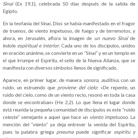
Sinaí
(Ex 19,1), celebrada 50 días después de la salida de
Egipto.
En la teofanía del Sinaí, Dios se había manifestado en el fragor
de truenos, de viento impetuoso, de fuego y de terremotos, y
ahora, en Jerusalén, aflora la imagen de
un nuevo Sinaí
de
índole
espiritual e interior
. Cada uno de los discípulos, unidos
en oración unánime, se convierte en un “Sinaí” y en un templo en
el que irrumpe el Espíritu, el sello de la Nueva Alianza, que se
manifiesta con diversos símbolos llenos de significado.
Aparece, en primer lugar, de manera
sonora, auditiva
, con un
ruido, un estruendo que
proviene del cielo
: «De repente, un
ruido del cielo, como de un viento recio, resonó en toda la casa
donde se encontraban» (He 2,2). Lo que llena el lugar donde
está reunida la pequeña comunidad de discípulos es este “ruido
celeste” semejante a aquel que hace un
viento impetuoso
. La
mención del “viento” ya deja entrever la venida del Espíritu,
pues la palabra griega
pneuma
puede significar
espíritu y