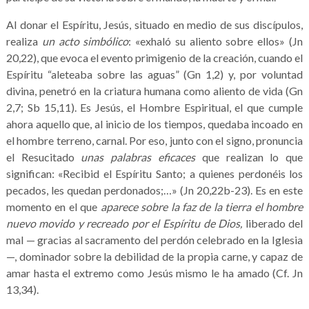
Al donar el Espíritu, Jesús, situado en medio de sus discípulos,
realiza
un acto simbólico
: «exhaló su aliento sobre ellos» (Jn
20,22), que evoca el evento primigenio de la creación, cuando el
Espíritu “aleteaba sobre las aguas” (Gn 1,2) y, por voluntad
divina, penetró en la criatura humana como aliento de vida (Gn
2,7; Sb 15,11). Es Jesús, el Hombre Espiritual, el que cumple
ahora aquello que, al inicio de los tiempos, quedaba incoado en
el hombre terreno, carnal. Por eso, junto con el signo, pronuncia
el Resucitado
unas palabras eficaces
que realizan lo que
significan: «Recibid el Espíritu Santo; a quienes perdonéis los
pecados, les quedan perdonados;…» (Jn 20,22b-23). Es en este
momento en el que
aparece sobre la faz de la tierra el hombre
nuevo movido y recreado por el Espíritu de Dios,
liberado del
mal — gracias al sacramento del perdón celebrado en la Iglesia
—, dominador sobre la debilidad de la propia carne, y capaz de
amar hasta el extremo como Jesús mismo le ha amado (Cf. Jn
13,34).