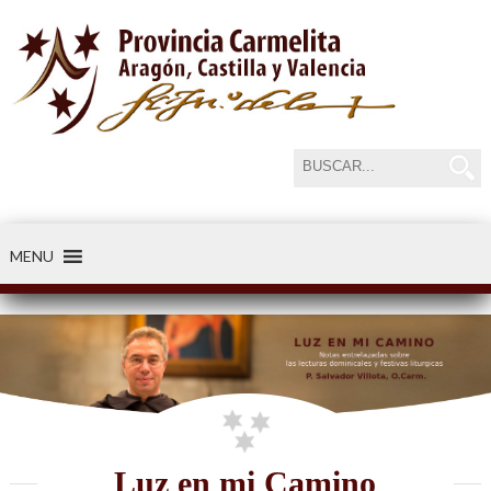
MENU
-----34
Luz en mi Camino