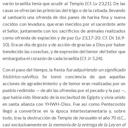
varón israelita tenía que acudir al Templo (Cf. Lv 23,21). De las
casas se ofrecían las primicias del trigo o de la cebada, llevando
al santuario una ofrenda de dos panes de harina fina y nueva
cocidos con levadura, que eran mecidos por el sacerdote ante
el Señor, juntamente con los sacrificios de animales realizados
como ofrenda de expiación y de paz (Lv 23,17-20; Cf. Dt 16,9-
10). Era un día de gozo y de acción de gracias a Dios por haber
bendecido las cosechas, y de expresión del temor del Señor que
embargaba el corazón de cada israelita (Cf. Jr 5,24).
Con el paso del tiempo, la fiesta
fue adquiriendo un significado
histórico-salvífico
. Se tomó conciencia de que aquellas
acciones de agradecimiento y de temor eran realizadas por un
pueblo redimido — de ahí las ofrendas por el pecado y la paz —,
que había sido liberado de la esclavitud de Egipto y vivía unido
en santa alianza con YHWH-Dios. Fue así como Pentecostés
llegó a convertirse en la época intertestamentaria y, sobre
todo, tras la destrucción de Templo de Jerusalén el año 70 d.C.,
casi exclusivamente en
la memoria de la entrega de la Ley en el