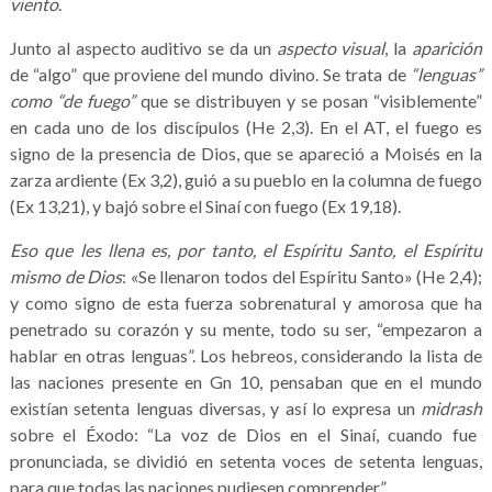
viento
.
Junto al aspecto auditivo se da un
aspecto visual
, la
aparición
de “algo” que proviene del mundo divino. Se trata de
“lenguas”
como “de fuego”
que se distribuyen y se posan “visiblemente”
en cada uno de los discípulos (He 2,3). En el AT, el fuego es
signo de la presencia de Dios, que se apareció a Moisés en la
zarza ardiente (Ex 3,2), guió a su pueblo en la columna de fuego
(Ex 13,21), y bajó sobre el Sinaí con fuego (Ex 19,18).
Eso que les llena es, por tanto, el Espíritu Santo, el Espíritu
mismo de Dios
: «Se llenaron todos del Espíritu Santo» (He 2,4);
y como signo de esta fuerza sobrenatural y amorosa que ha
penetrado su corazón y su mente, todo su ser, “empezaron a
hablar en otras lenguas”. Los hebreos, considerando la lista de
las naciones presente en Gn 10, pensaban que en el mundo
existían setenta lenguas diversas, y así lo expresa un
midrash
sobre el Éxodo: “La voz de Dios en el Sinaí, cuando fue
pronunciada, se dividió en setenta voces de setenta lenguas,
para que todas las naciones pudiesen comprender”.