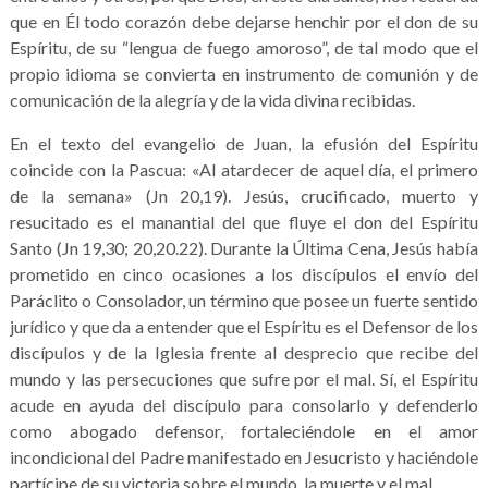
que en Él todo corazón debe dejarse henchir por el don de su
Espíritu, de su “lengua de fuego amoroso”, de tal modo que el
propio idioma se convierta en instrumento de comunión y de
comunicación de la alegría y de la vida divina recibidas.
En el texto del evangelio de Juan, la efusión del Espíritu
coincide con la Pascua: «Al atardecer de aquel día, el primero
de la semana» (Jn 20,19). Jesús, crucificado, muerto y
resucitado es el manantial del que fluye el don del Espíritu
Santo (Jn 19,30; 20,20.22). Durante la Última Cena, Jesús había
prometido en cinco ocasiones a los discípulos el envío del
Paráclito o Consolador, un término que posee un fuerte sentido
jurídico y que da a entender que el Espíritu es el Defensor de los
discípulos y de la Iglesia frente al desprecio que recibe del
mundo y las persecuciones que sufre por el mal. Sí, el Espíritu
acude en ayuda del discípulo para consolarlo y defenderlo
como abogado defensor, fortaleciéndole en el amor
incondicional del Padre manifestado en Jesucristo y haciéndole
partícipe de su victoria sobre el mundo, la muerte y el mal.