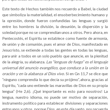
Este texto de Hechos también nos recuerdo a Babel, la ciudad
que simboliza la materialidad, el ensoberbecimiento humano y
la opresión, donde fueron confundidas las lenguas y surgió
entre los hombres la división, la desunión, la dispersión y la
soledad porque no se comprendían unos a otros. Pero ahora, en
Pentecostés, el Espíritu se establece como fuente de armonía,
de unión y de comunión, pues el amor de Dios, manifestado en
Jesucristo, se extiende a todas las gentes en todas las lenguas,
para unir a todos en un solo pueblo que anuncie, en la plenitud
de la alegría, su alabanza.
Las “lenguas de fuego” es el lenguaje
universal del anuncio evangélico, que conduce a la unión en la
oración y en la alabanza al Dios vivo
. Si en Gn 11,7 se dice que
“ninguno comprendía lo que decía su prójimo”, ahora, gracias al
Espíritu, “cada uno entiende las maravillas de Dios en su propia
lengua” (He 2,6). ¡Qué importante es esto para nosotros! La
lengua, nuestro idioma, no puede ser motivo de separación,
instrumento político para establecer divisiones y separaciones
entre unos y otros, porque Dios, en este día santo, nos recuerda