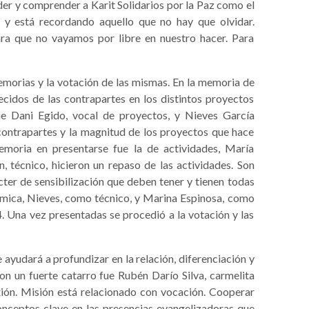
er y comprender a Karit Solidarios por la Paz como el
 y está recordando aquello que no hay que olvidar.
ra que no vayamos por libre en nuestro hacer. Para
emorias y la votación de las mismas. En la memoria de
cidos de las contrapartes en los distintos proyectos
ue Dani Egido, vocal de proyectos, y Nieves García
contrapartes y la magnitud de los proyectos que hace
emoria en presentarse fue la de actividades, María
 técnico, hicieron un repaso de las actividades. Son
ter de sensibilización que deben tener y tienen todas
nómica, Nieves, como técnico, y Marina Espinosa, como
. Una vez presentadas se procedió a la votación y las
e ayudará a profundizar en la relación, diferenciación y
con un fuerte catarro fue Rubén Darío Silva, carmelita
xión. Misión está relacionado con vocación. Cooperar
conceptos clave en las presencias evangelizadoras que