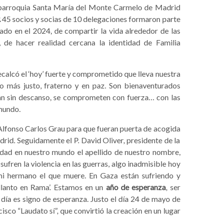
 parroquia Santa María del Monte Carmelo de Madrid
.
45 socios y socias de 10 delegaciones formaron parte
ñado en el 2024, de compartir la vida alrededor de las
de hacer realidad cercana la identidad de Familia
ecalcó el ‘hoy’ fuerte y comprometido que lleva nuestra
o más justo, fraterno y en paz. Son bienaventurados
can sin descanso, se comprometen con fuerza… con las
mundo.
. Alfonso Carlos Grau para que fueran puerta de acogida
rid. Seguidamente el P. David Oliver, presidente de la
dad en nuestro mundo el apellido de nuestro nombre,
ufren la violencia en las guerras, algo inadmisible hoy
 mi hermano el que muere. En Gaza están sufriendo y
llanto en Rama’. Estamos en un
año de esperanza
, ser
a es signo de esperanza. Justo el día 24 de mayo de
isco “Laudato sí”, que convirtió la creación en un lugar