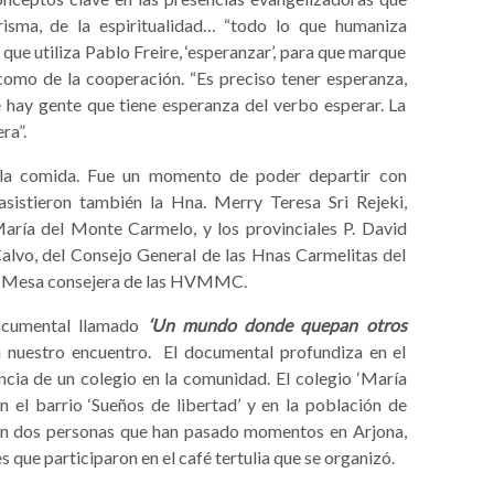
arisma, de la espiritualidad… “todo lo que humaniza
ue utiliza Pablo Freire, ‘esperanzar’, para que marque
 como de la cooperación. “Es preciso tener esperanza,
 hay gente que tiene esperanza del verbo esperar. La
ra”.
 la comida. Fue un momento de poder departir con
sistieron también la Hna. Merry Teresa Sri Rejeki,
aría del Monte Carmelo, y los provinciales P. David
Calvo, del Consejo General de las Hnas Carmelitas del
z Mesa consejera de las HVMMC.
ocumental llamado
‘Un mundo donde quepan otros
 nuestro encuentro. El documental profundiza en el
ncia de un colegio en la comunidad. El colegio ‘María
n el barrio ‘Sueños de libertad’ y en la población de
 con dos personas que han pasado momentos en Arjona,
s que participaron en el café tertulia que se organizó.