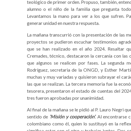
teológico de primer orden. Propuso, también, entend
alumno o el niño de la familia que pregunta todo
Levantamos la mano para ver a los que sufren. Pa
generar unidad en nuestra respuesta.
La mañana transcurrió con la presentación de las m
proyectos se pudieron escuchar testimonios agrade
que se han realizado en el año 2024. Resaltar q
Cremades, técnico, destacaron la cercanía con las 
que algunos se realicen por fases. La segunda m
Rodríguez, secretaria de la ONGD, y Esther Martín,
muchas y muy variadas y quisieron subrayar el carác
las que se realizan. La tercera memoria fue la eco
tesorera, presentaron el estado de cuentas del 2024
tres fueron aprobadas por unanimidad.
Al final de la mañana se le pidió al P. Lauro Negri qu
sentido de
‘Misión y cooperación’
. Al encontrarse 
colombiano como él, quien lo sustituyó en la refle
significa estar con el otro y trabajar juntos. Dos 